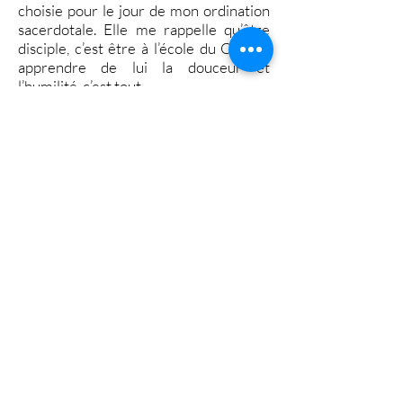
choisie pour le jour de mon ordination
sacerdotale. Elle me rappelle qu’être
disciple, c’est être à l’école du Christ :
apprendre de lui la douceur et
l’humilité, c’est tout.
Missionnaires.
Deuxième dimension de notre être chrétien.
Pour le pape François, le « missionnaire est le
disciple qui transmet l’amour du Christ ». Beau
programme pour la vie de notre paroisse !
Suivre.
Marqué par la figure du P. Antoine Chevrier,
prêtre lyonnais du 19e siècle et fondateur du
Prado, une de ses paroles a marqué le début
de mon chemin vers le sacerdoce : « Je me suis
décidé à suivre Jésus Christ de plus près ».
C’est avec vous que je désire profondément
suivre le Christ de plus près !
Chercher.