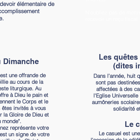
 devoir élémentaire de
’accomplissement
N'oubliez pas de mettre
e.
recevoir un reçu fiscal.
Les quêtes 
u Dimanche
(dites 
est une offrande de
Dans l’année, huit 
llie au cours de la
sont pas destinée
ste liturgique. Au
affectées à des c
fre à Dieu le pain et
l'Eglise Universelle
iennent le Corps et le
aumôneries scolaires
 êtes invités à vous
solidarité e
 la Gloire de Dieu et
u monde".
Le c
nez représente votre
Le casuel est un
’est un signe de votre
l’occasion de la cél