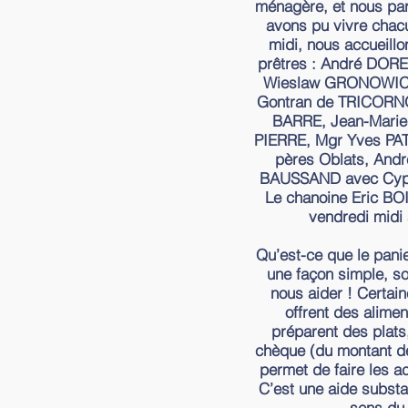
ménagère, et nous pa
avons pu vivre chacu
midi, nous accueillo
prêtres : André DOR
Wieslaw GRONOWICZ
Gontran de TRICORNO
BARRE, Jean-Marie
PIERRE, Mgr Yves PA
pères Oblats, And
BAUSSAND avec Cypri
Le chanoine Eric BOI
vendredi midi 
Qu’est-ce que le panie
une façon simple, so
nous aider ! Certai
offrent des alimen
préparent des plats,
chèque (du montant de
permet de faire les ac
C’est une aide substa
sens du 