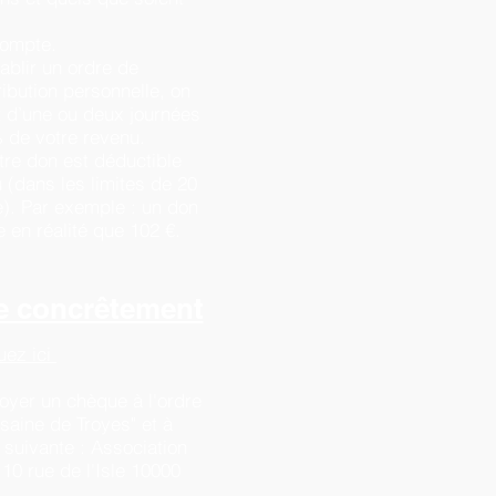
compte.
tablir un ordre de
ibution personnelle, on
t d’une ou deux journées
 % de votre revenu.
re don est déductible
u (dans les limites de 20
). Par exemple : un don
 en réalité que 102 €.
e concrêtement
uez ici
yer un chèque à l'ordre
ésaine de Troyes" et à
 suivante : Association
10 rue de l'Isle 10000