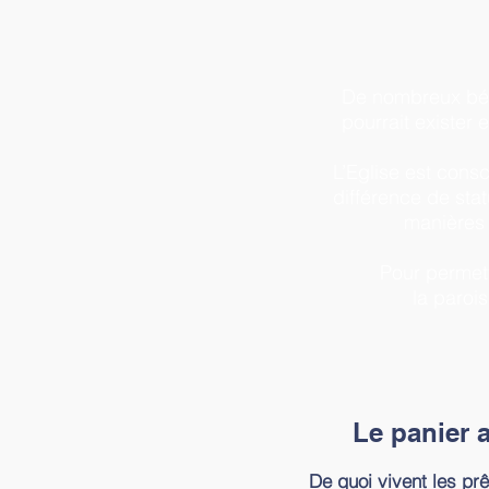
De nombreux bénév
pourrait exister 
L’Eglise est cons
différence de stat
manières 
Pour permett
la paroi
Le panier 
De quoi vivent les pr