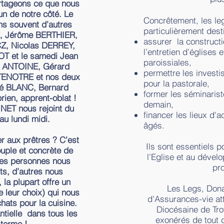
rtageons ce que nous
n de notre côté. Le
Concrêtement, les le
ns souvent d’autres
particulièrement dest
E, Jérôme BERTHIER,
assurer la constructio
, Nicolas DERREY,
l’entretien d’églises
T et le samedi Jean
paroissiales,
 ANTOINE, Gérard
permettre les invest
TENOTRE et nos deux
pour la pastorale,
ré BLANC, Bernard
former les séminarist
en, apprent-oblat !
demain,
NET nous rejoint du
financer les lieux d'a
au lundi midi.
âgés.
r aux prêtres ? C’est
Ils sont essentiels p
uple et concrète de
l’Eglise et au déve
nes personnes nous
pro
ts, d’autres nous
 la plupart offre un
Les Legs, Dona
 leur choix) qui nous
d’Assurances-vie att
hats pour la cuisine.
Diocésaine de Tro
ntielle dans tous les
exonérés de tout 
terme !