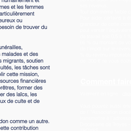
 humainement et
ses revenus.
mmes et les femmes
Tout don même faible 
articulièrement
Pour aider certains à é
heureux ou
grandeur de cette contr
besoin de trouver du
peut verser l’équivalen
de travail soit 0,5 à 1
66 % du montant de vot
nérailles,
de l’impôt sur le reven
s malades et des
% du revenu imposable
s migrants, soutien
de 300 € ne vous coûte
ultés, les tâches sont
ir cette mission,
Comment fair
ssources financières
prêtres, former des
Virement en ligne :
cliq
r des laïcs, les
ieux de culte et de
Vous pouvez aussi envo
de l' "Association dioc
transmettre à l'adresse
 don comme un autre.
Diocésaine de Troyes - 
ette contribution
TROYES.