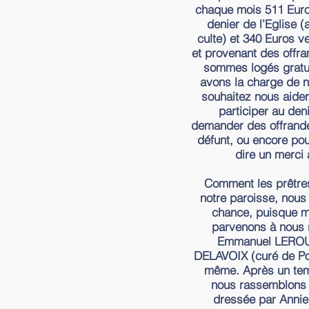
chaque mois 511 Euro
denier de l’Eglise (
culte) et 340 Euros v
et provenant des offr
sommes logés gratu
avons la charge de n
souhaitez nous aide
participer au deni
demander des offrand
défunt, ou encore po
dire un merci 
Comment les prêtres
notre paroisse, nou
chance, puisque ma
parvenons à nous r
Emmanuel LEROUX
DELAVOIX (curé de Pon
même. Après un tem
nous rassemblons a
dressée par Annie,