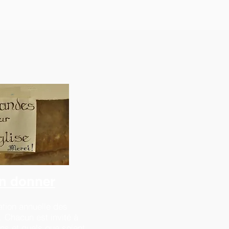
n donner
pation annuelle des
. Chacun est invité à
s et quels que soient