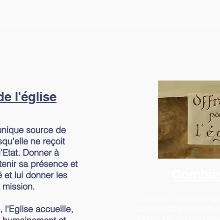
e l'église
'unique source de
qu'elle ne reçoit
'Etat. Donner à
utenir sa présence et
Combie
 et lui donner les
 mission.
C'est une libre partici
 l'Eglise accueille,
catholiques du diocèse
donner selon ses moyen