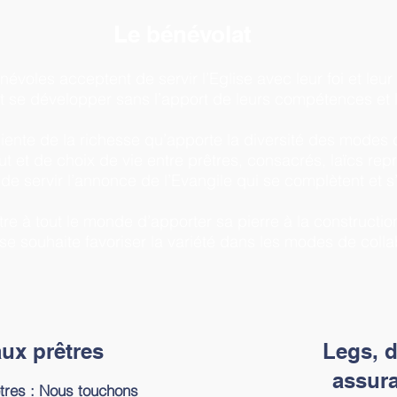
Le bénévolat
oles acceptent de servir l’Eglise avec leur foi et leur d
et se développer sans l’apport de leurs compétences et le
ciente de la richesse qu’apporte la diversité des mode
ut et de choix de vie entre prêtres, consacrés, laïcs rep
de servir l’annonce de l’Evangile qui se complètent et s
re à tout le monde d’apporter sa pierre à la construction
sse souhaite favoriser la variété dans les modes de colla
aux
prêtres
Legs, d
assura
êtres : Nous touchons