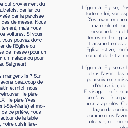
s qui proviennent du
Léguer à l’Église, c’
autrefois, denier du
forte sa foi, son es
ersés par la paroisse
C’est exercer une 
andes de messe. Nous
matériels et pos
itement, mais nous
personnelle au-del
os voitures. Si vous
terrestre. Le leg 
r, vous pouvez donc
transmettre ses va
er de l’Eglise ou
Eglise active, gén
es de messe (pour un
moment de la transm
ur un malade ou pour
au Seigneur).
Léguer à l’Eglise cath
dans l’avenir les
 mangent-ils ? Sur
poursuivre sa miss
s avons beaucoup de
d’éducation, de 
tin et midi, nous
Envisager de faire u
etrouver, le père
de s’ouvrir à un pa
, le père Yves
nous a appelés. C’e
t-Ste-Marie) et moi-
façon de continu
ps de prière, nous
comme nous l’avons
utour de la table
notre vie, un derni
 notre cuisinière-
plus