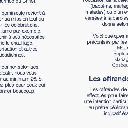
crifice du Christ.
(baptême, maria
malades) ou d’un en
 dominicale revient à
versées à la paroi
r sa mission tout au
donne selo
r les célébrations,
chisme par exemple,
Voici quelques m
nir à ses nécessités
préconisés par les
e le chauffage,
Mess
norisation et autres
Baptêm
uotidiennes.
Mariag
Obsèqu
à donner selon ses
dicatif, nous vous
Les offrand
r au minimum 2€. Si
z plus pour ceux qui
Les offrandes de
onner beaucoup.
effectués pour fai
une intention particu
au prêtre célébran
indicatif ét