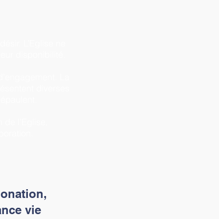
ésir. L’Eglise ne
ur disponibilité.
s d’engagement. La
résentent diverses
’épaulent.
 de l’Eglise,
boration.
onation,
nce vie