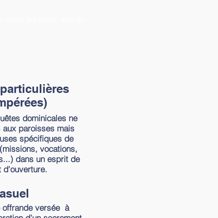
 votre adresse, afin de
particulières
impérées)
quêtes dominicales ne
s aux paroisses mais
auses spécifiques de
 (missions, vocations,
...) dans un esprit de
t d'ouverture.
asuel
e offrande versée à
ébration d’un sacrement