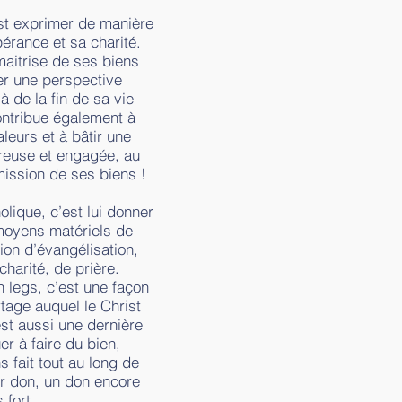
est exprimer de manière
pérance et sa charité.
maitrise de ses biens
er une perspective
à de la fin de sa vie
contribue également à
leurs et à bâtir une
éreuse et engagée, au
ission de ses biens !
olique, c’est lui donner
 moyens matériels de
ion d’évangélisation,
charité, de prière.
n legs, c’est une façon
rtage auquel le Christ
st aussi une dernière
er à faire du bien,
 fait tout au long de
er don, un don encore
 fort.