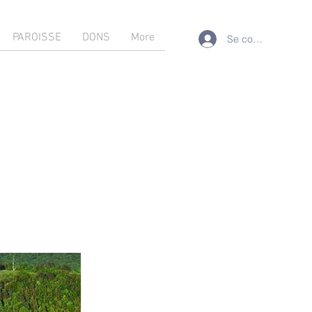
PAROISSE
DONS
More
Se connecter