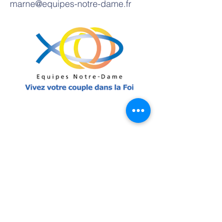
marne@equipes-notre-dame.fr
Contact
Tel:
03 25 73 14 53
Email:
stbernard23@orange.fr
Adresse