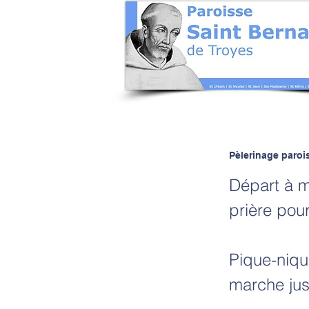
Pèlerinage parois
Départ à m
prière pou
Pique-niqu
marche jus