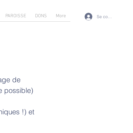
PAROISSE
DONS
More
Se connecter
nage de
e possible)
iques !) et