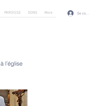
PAROISSE
DONS
More
Se connecter
 l’église