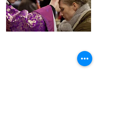
Contact
Tel:
03 25 73 14 53
Email:
stbernard23@orange.fr
Adresse
Maison paroissiale - 5 rue