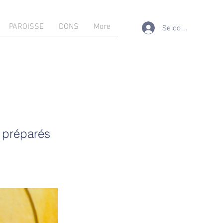
PAROISSE
DONS
More
Se connecter
t préparés