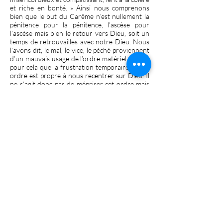
et riche en bonté. » Ainsi nous comprenons
bien que le but du Carême n’est nullement la
pénitence pour la pénitence, l’ascèse pour
l’ascèse mais bien le retour vers Dieu, soit un
temps de retrouvailles avec notre Dieu. Nous
l’avons dit, le mal, le vice, le péché proviennent
d’un mauvais usage de l’ordre matériel et c’est
pour cela que la frustration temporaire de cet
ordre est propre à nous recentrer sur Dieu. Il
ne s’agit donc pas de mépriser cet ordre mais
de le restreindre pour retrouver Dieu ! Du
reste Joël affirme plus loin dans son texte
prophétique : « Le Seigneur a répondu et dit à
son peuple : Voici que je vais vous envoyer le
blé, le vin nouveau et l’huile, et vous en serez
rassasiés. » Comment ne pas discerner le
profond Amour de Dieu, surtout lorsqu’il
annonce ici la Sainte Eucharistie à travers le
blé et le vin nouveau et même les autres
sacrements avec l’huile ?
Alors, que ce Carême qui commence soit pour
nous tous un Carême de joie car il doit nous
faire revenir vers Dieu : il est une montée
certes du Golgotha mais c’est pour mieux nous
faire sortir du tombeau où nous aurons laissé
le vieil homme pour renaître d’une vie nouvelle