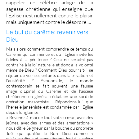
rappeler ce célèbre adage de la
sagesse chrétienne qui enseigne que
l’Eglise n’est nullement contre le plaisir
mais uniquement contre le désordre …
Le but du carême: revenir vers
Dieu
Mais alors comment comprendre ce temps du
Carême qui commence et où l’Eglise invite les
fidèles à la pénitence ? Cela ne serait-il pas
contraire à la loi naturelle et donc à la volonté
même de Dieu ? Comment Dieu pourrait-il se
réjouir de voir ses enfants dans la privation et
l’austérité ? Avouons-le, le monde
contemporain se fait souvent une fausse
image d’Epinal du Carême et de l’ascèse
chrétienne en général réduit en une sordide
opération masochiste… Répondons-lui que
l’hérésie janséniste est condamnée par l’Eglise
depuis longtemps !
« Revenez à moi de tout votre cœur, avec des
jeûnes, avec des larmes et des lamentations »
nous dit le Seigneur par la bouche du prophète
Joël qui qualifie le Bon Dieu comme «
miséricordieux et compatissant, lent à la colère